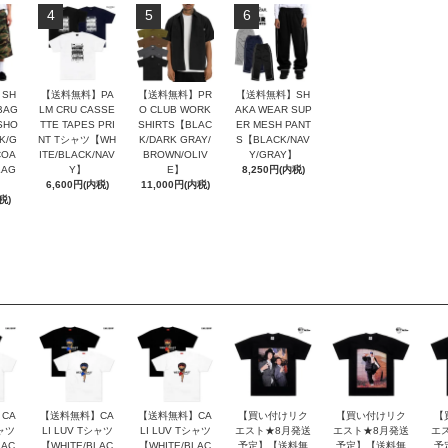
4
5
6
SH
【送料無料】PA
【送料無料】PR
【送料無料】SH
BAG
LM CRU CASSE
O CLUB WORK
AKA WEAR SUP
SHO
TTE TAPES PRI
SHIRTS【BLAC
ER MESH PANT
K/G
NT Tシャツ【WH
K/DARK GRAY/
S【BLACK/NAV
COA
ITE/BLACK/NAV
BROWN/OLIV
Y/GRAY】
LAG
Y】
E】
8,250円(内税)
6,600円(内税)
11,000円(内税)
税)
CA
【送料無料】CA
【送料無料】CA
【買い付けリク
【買い付けリク
【
シャツ
LI LUV Tシャツ
LI LUV Tシャツ
エスト★8月発送
エスト★8月発送
エ
LAC
【WHITE/BLAC
【WHITE/BLAC
予定】【送料無
予定】【送料無
予