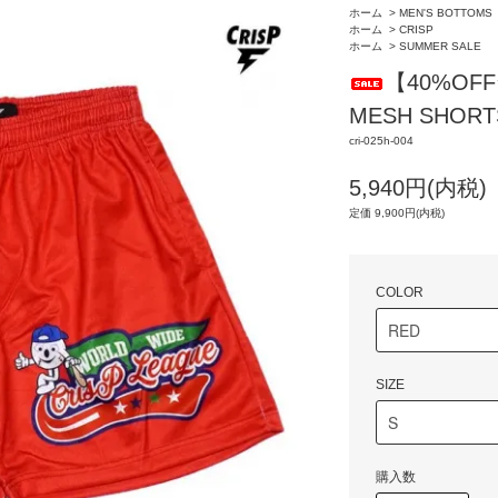
ホーム
>
MEN'S BOTTOMS
ホーム
>
CRISP
ホーム
>
SUMMER SALE
【40%OFF
MESH SHOR
cri-025h-004
5,940円(内税)
定価 9,900円(内税)
COLOR
SIZE
購入数