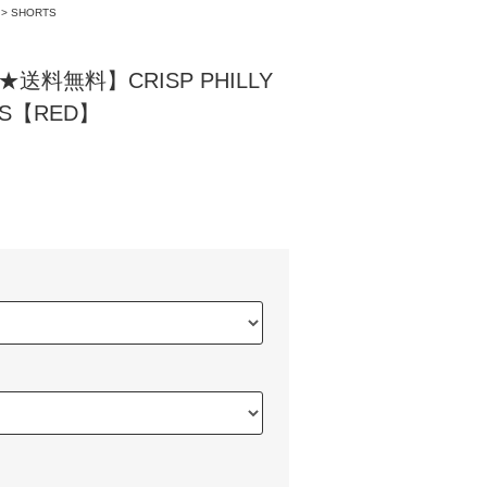
>
SHORTS
★送料無料】CRISP PHILLY
TS【RED】