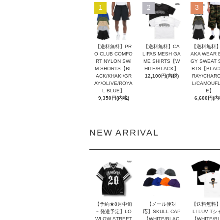
1
2
3
【送料無料】PR
【送料無料】CA
【送料無料】
O CLUB COMFO
LIFAS MESH GA
AKA WEAR 
RT NYLON SWI
ME SHIRTS【W
GY SWEAT 
M SHORTS【BL
HITE/BLACK】
RTS【BLAC
ACK/KHAKI/GR
12,100円(内税)
RAY/CHAR
AY/OLIVE/ROYA
L/CAMOUF
L BLUE】
E】
9,350円(内税)
6,600円(内
NEW ARRIVAL
【予約★8月中旬
【メール便対
【送料無料】
～発送予定】LO
応】SKULL CAP
LI LUV T
WLOW STREET
【WHITE/BLAC
【WHITE/B