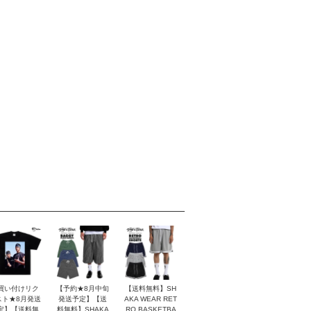
買い付けリク
【予約★8月中旬
【送料無料】SH
スト★8月発送
発送予定】【送
AKA WEAR RET
定】【送料無
料無料】SHAKA
RO BASKETBA