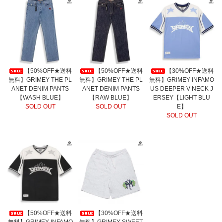
【50%OFF★送料
【50%OFF★送料
【30%OFF★送料
無料】GRIMEY THE PL
無料】GRIMEY THE PL
無料】GRIMEY INFAMO
ANET DENIM PANTS
ANET DENIM PANTS
US DEEPER V NECK J
【WASH BLUE】
【RAW BLUE】
ERSEY【LIGHT BLU
SOLD OUT
SOLD OUT
E】
SOLD OUT
【30%OFF★送料
【50%OFF★送料
無料】GRIMEY SWEET
無料】GRIMEY INFAMO