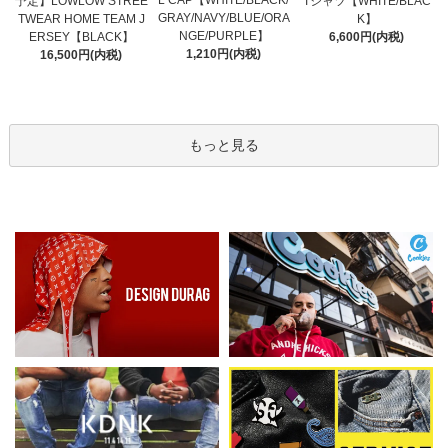
L CAP【WHITE/BLACK/
予定】LOWLOW STREE
Tシャツ【WHITE/BLAC
GRAY/NAVY/BLUE/ORA
TWEAR HOME TEAM J
K】
NGE/PURPLE】
ERSEY【BLACK】
6,600円(内税)
1,210円(内税)
16,500円(内税)
もっと見る