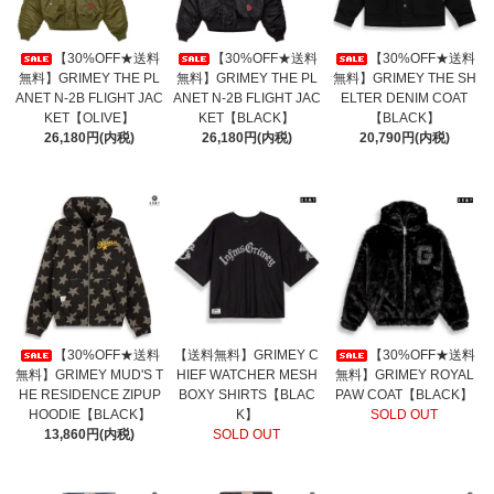
【30%OFF★送料
【30%OFF★送料
【30%OFF★送料
無料】GRIMEY THE PL
無料】GRIMEY THE PL
無料】GRIMEY THE SH
ANET N-2B FLIGHT JAC
ANET N-2B FLIGHT JAC
ELTER DENIM COAT
KET【OLIVE】
KET【BLACK】
【BLACK】
26,180円(内税)
26,180円(内税)
20,790円(内税)
【30%OFF★送料
【送料無料】GRIMEY C
【30%OFF★送料
無料】GRIMEY MUD'S T
HIEF WATCHER MESH
無料】GRIMEY ROYAL
HE RESIDENCE ZIPUP
BOXY SHIRTS【BLAC
PAW COAT【BLACK】
HOODIE【BLACK】
K】
SOLD OUT
13,860円(内税)
SOLD OUT