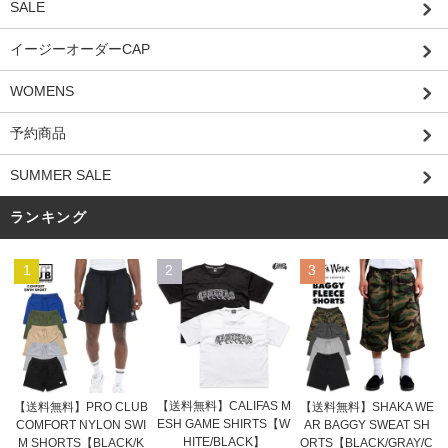
SALE
イージーオーダーCAP
WOMENS
予約商品
SUMMER SALE
ランキング
1
2
3
【送料無料】CALIFAS M
【送料無料】PRO CLUB
【送料無料】SHAKA WE
ESH GAME SHIRTS【W
COMFORT NYLON SWI
AR BAGGY SWEAT SH
HITE/BLACK】
M SHORTS【BLACK/K
ORTS【BLACK/GRAY/C