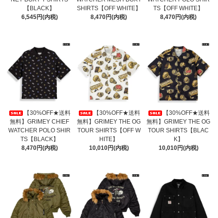
【BLACK】
SHIRTS【OFF WHITE】
TS【OFF WHITE】
6,545円(内税)
8,470円(内税)
8,470円(内税)
【30%OFF★送料
【30%OFF★送料
【30%OFF★送料
無料】GRIMEY CHIEF
無料】GRIMEY THE OG
無料】GRIMEY THE OG
WATCHER POLO SHIR
TOUR SHIRTS【OFF W
TOUR SHIRTS【BLAC
TS【BLACK】
HITE】
K】
8,470円(内税)
10,010円(内税)
10,010円(内税)