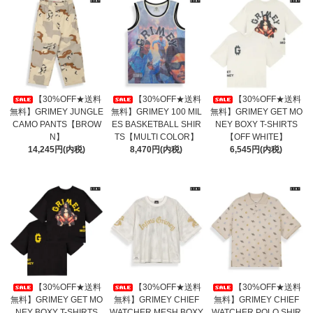
【30%OFF★送料
【30%OFF★送料
【30%OFF★送料
無料】GRIMEY JUNGLE
無料】GRIMEY 100 MIL
無料】GRIMEY GET MO
CAMO PANTS【BROW
ES BASKETBALL SHIR
NEY BOXY T-SHIRTS
N】
TS【MULTI COLOR】
【OFF WHITE】
14,245円(内税)
8,470円(内税)
6,545円(内税)
【30%OFF★送料
【30%OFF★送料
【30%OFF★送料
無料】GRIMEY GET MO
無料】GRIMEY CHIEF
無料】GRIMEY CHIEF
NEY BOXY T-SHIRTS
WATCHER MESH BOXY
WATCHER POLO SHIR