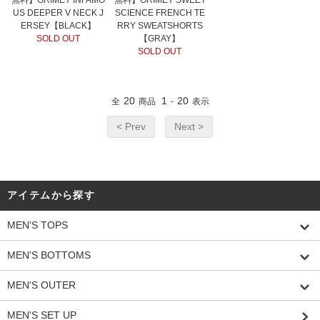
SCIENCE FRENCH TE
US DEEPER V NECK J
RRY SWEATSHORTS
ERSEY【BLACK】
【GRAY】
SOLD OUT
SOLD OUT
20
1
20
全
商品
-
表示
< Prev
Next >
アイテムから探す
MEN'S TOPS
MEN'S BOTTOMS
MEN'S OUTER
MEN'S SET UP