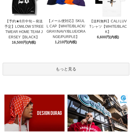
【メール便対応】SKUL
【予約★8月中旬～発送
【送料無料】CALI LUV
L CAP【WHITE/BLACK/
予定】LOWLOW STREE
Tシャツ【WHITE/BLAC
GRAY/NAVY/BLUE/ORA
TWEAR HOME TEAM J
K】
NGE/PURPLE】
ERSEY【BLACK】
6,600円(内税)
1,210円(内税)
16,500円(内税)
もっと見る