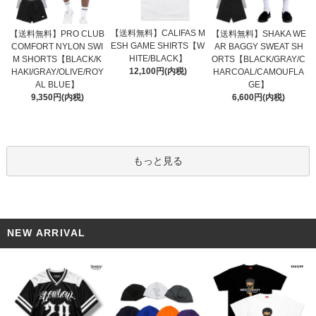
【送料無料】CALIFAS M
【送料無料】PRO CLUB
【送料無料】SHAKA WE
ESH GAME SHIRTS【W
COMFORT NYLON SWI
AR BAGGY SWEAT SH
HITE/BLACK】
M SHORTS【BLACK/K
ORTS【BLACK/GRAY/C
12,100円(内税)
HAKI/GRAY/OLIVE/ROY
HARCOAL/CAMOUFLA
AL BLUE】
GE】
9,350円(内税)
6,600円(内税)
もっと見る
NEW ARRIVAL