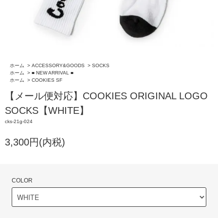
ホーム
>
ACCESSORY&GOODS
>
SOCKS
ホーム
>
■ NEW ARRIVAL ■
ホーム
>
COOKIES SF
【メール便対応】COOKIES ORIGINAL LOGO
SOCKS【WHITE】
cks-21g-024
3,300円(内税)
COLOR