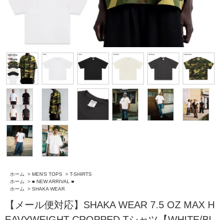
ホーム
>
MEN'S TOPS
>
T-SHIRTS
ホーム
>
■ NEW ARRIVAL ■
ホーム
>
SHAKA WEAR
【メール便対応】SHAKA WEAR 7.5 OZ MAX H
EAVYWEIGHT CROPPED Tシャツ【WHITE/BL