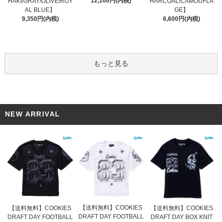
12,100円(内税)
HAKI/GRAY/OLIVE/ROY
HARCOAL/CAMOUFLA
AL BLUE】
GE】
9,350円(内税)
6,600円(内税)
もっと見る
NEW ARRIVAL
【送料無料】COOKIES
【送料無料】COOKIES
【送料無料】COOKIES
DRAFT DAY FOOTBALL
DRAFT DAY FOOTBALL
DRAFT DAY BOX KNIT