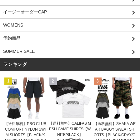
イージーオーダーCAP
WOMENS
予約商品
SUMMER SALE
ランキング
1
2
3
【送料無料】CALIFAS M
【送料無料】PRO CLUB
【送料無料】SHAKA WE
ESH GAME SHIRTS【W
COMFORT NYLON SWI
AR BAGGY SWEAT SH
HITE/BLACK】
M SHORTS【BLACK/K
ORTS【BLACK/GRAY/C