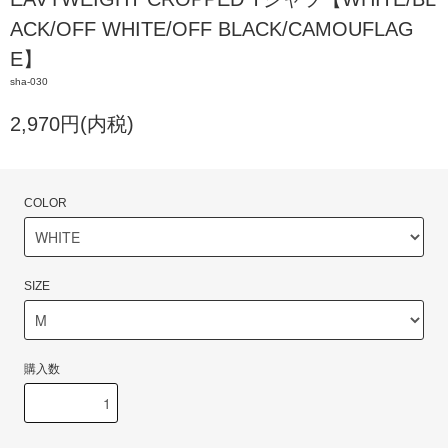
ACK/OFF WHITE/OFF BLACK/CAMOUFLAG
E】
sha-030
2,970円(内税)
COLOR
SIZE
購入数