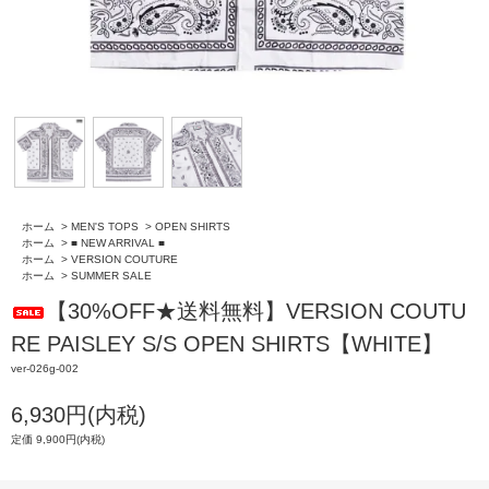
ホーム
>
MEN'S TOPS
>
OPEN SHIRTS
ホーム
>
■ NEW ARRIVAL ■
ホーム
>
VERSION COUTURE
ホーム
>
SUMMER SALE
【30%OFF★送料無料】VERSION COUTU
RE PAISLEY S/S OPEN SHIRTS【WHITE】
ver-026g-002
6,930円(内税)
定価 9,900円(内税)