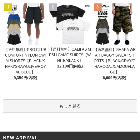
1
2
3
【送料無料】CALIFAS M
【送料無料】PRO CLUB
【送料無料】SHAKA WE
ESH GAME SHIRTS【W
COMFORT NYLON SWI
AR BAGGY SWEAT SH
HITE/BLACK】
M SHORTS【BLACK/K
ORTS【BLACK/GRAY/C
12,100円(内税)
HAKI/GRAY/OLIVE/ROY
HARCOAL/CAMOUFLA
AL BLUE】
GE】
9,350円(内税)
6,600円(内税)
もっと見る
NEW ARRIVAL