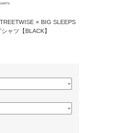
SHIRTS
EETWISE × BIG SLEEPS
S Tシャツ【BLACK】