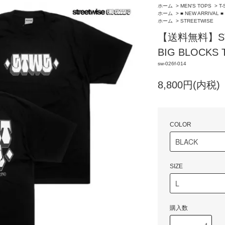
ホーム
>
MEN'S TOPS
>
T-
ホーム
>
■ NEW ARRIVAL ■
ホーム
>
STREETWISE
【送料無料】STR
BIG BLOCK
sw-026f-014
8,800円(内税)
COLOR
SIZE
購入数