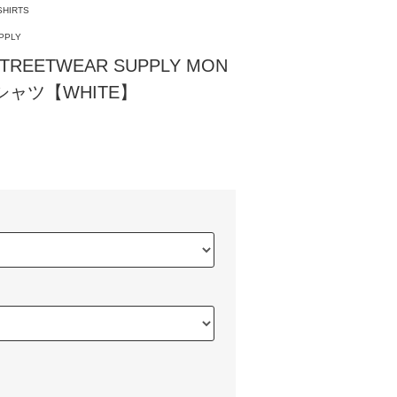
SHIRTS
PPLY
EETWEAR SUPPLY MON
Tシャツ【WHITE】