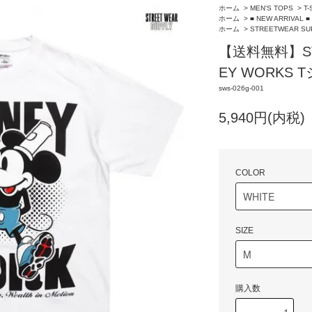
ホーム
>
MEN'S TOPS
>
T-
ホーム
>
■ NEW ARRIVAL ■
ホーム
>
STREETWEAR SU
【送料無料】STR
EY WORKS 
sws-026g-001
5,940円(内税)
COLOR
SIZE
購入数