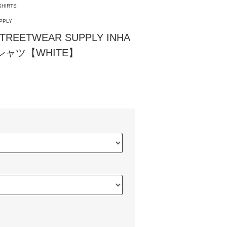
SHIRTS
PPLY
EETWEAR SUPPLY INHA
 Tシャツ【WHITE】