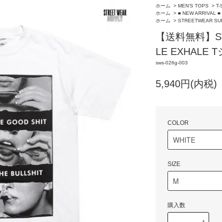
ホーム
>
MEN'S TOPS
>
T-
ホーム
>
■ NEW ARRIVAL ■
ホーム
>
STREETWEAR SU
【送料無料】STR
LE EXHALE
sws-026g-003
5,940円(内税)
COLOR
SIZE
購入数