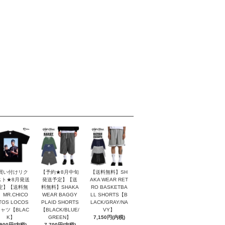
買い付けリク
【予約★8月中旬
【送料無料】SH
スト★8月発送
発送予定】【送
AKA WEAR RET
定】【送料無
料無料】SHAKA
RO BASKETBA
MR.CHICO
WEAR BAGGY
LL SHORTS【B
TOS LOCOS
PLAID SHORTS
LACK/GRAY/NA
シャツ【BLAC
【BLACK/BLUE/
VY】
K】
GREEN】
7,150円(内税)
,900円(内税)
7,700円(内税)