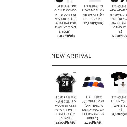
【送料無料】PR
【送料無料】CA
【送料無料】
O CLUB COMFO
LIFAS MESH GA
AKA WEAR 
RT NYLON SWI
ME SHIRTS【W
GY SWEAT 
M SHORTS【BL
HITE/BLACK】
RTS【BLAC
ACK/KHAKI/GR
12,100円(内税)
RAY/CHAR
AY/OLIVE/ROYA
L/CAMOUF
L BLUE】
E】
9,350円(内税)
6,600円(内
NEW ARRIVAL
【予約★8月中旬
【メール便対
【送料無料】
～発送予定】LO
応】SKULL CAP
LI LUV T
WLOW STREET
【WHITE/BLAC
【WHITE/B
WEAR HOME T
K/GRAY/NAVY/B
K】
EAM JERSEY
LUE/ORANGE/P
6,600円(内
【BLACK】
URPLE】
16,500円(内税)
1,210円(内税)