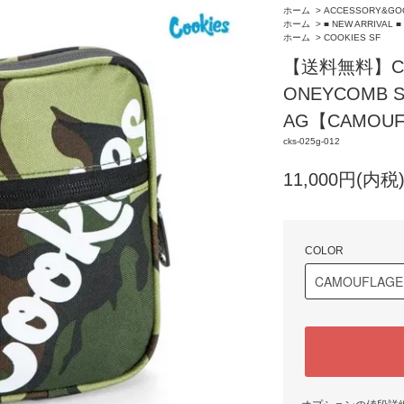
ホーム
>
ACCESSORY&GO
ホーム
>
■ NEW ARRIVAL ■
ホーム
>
COOKIES SF
【送料無料】COO
ONEYCOMB S
AG【CAMOUF
cks-025g-012
11,000円(内税
COLOR