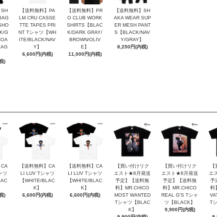
SH
【送料無料】PA
【送料無料】PR
【送料無料】SH
BAG
LM CRU CASSE
O CLUB WORK
AKA WEAR SUP
SHO
TTE TAPES PRI
SHIRTS【BLAC
ER MESH PANT
K/G
NT Tシャツ【WH
K/DARK GRAY/
S【BLACK/NAV
COA
ITE/BLACK/NAV
BROWN/OLIV
Y/GRAY】
LAG
Y】
E】
8,250円(内税)
6,600円(内税)
11,000円(内税)
税)
CA
【送料無料】CA
【送料無料】CA
【買い付けリク
【買い付けリク
【
シャツ
LI LUV Tシャツ
LI LUV Tシャツ
エスト★8月発送
エスト★8月発送
エ
LAC
【WHITE/BLAC
【WHITE/BLAC
予定】【送料無
予定】【送料無
予
K】
K】
料】MR.CHICO
料】MR.CHICO
料】
税)
6,600円(内税)
6,600円(内税)
MOST WANTED
REAL G'S Tシャ
VA
Tシャツ【BLAC
ツ【BLACK】
T
K】
9,900円(内税)
9,900円(内税)
9