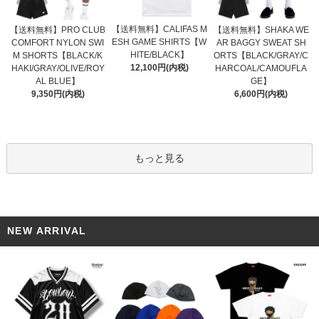
【送料無料】CALIFAS M
【送料無料】PRO CLUB
【送料無料】SHAKA WE
ESH GAME SHIRTS【W
COMFORT NYLON SWI
AR BAGGY SWEAT SH
HITE/BLACK】
M SHORTS【BLACK/K
ORTS【BLACK/GRAY/C
12,100円(内税)
HAKI/GRAY/OLIVE/ROY
HARCOAL/CAMOUFLA
AL BLUE】
GE】
9,350円(内税)
6,600円(内税)
もっと見る
NEW ARRIVAL