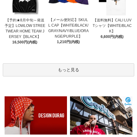
【メール便対応】SKUL
【予約★8月中旬～発送
【送料無料】CALI LUV
L CAP【WHITE/BLACK/
予定】LOWLOW STREE
Tシャツ【WHITE/BLAC
GRAY/NAVY/BLUE/ORA
TWEAR HOME TEAM J
K】
NGE/PURPLE】
ERSEY【BLACK】
6,600円(内税)
1,210円(内税)
16,500円(内税)
もっと見る