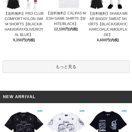
【送料無料】CALIFAS M
【送料無料】PRO CLUB
【送料無料】SHAKA WE
ESH GAME SHIRTS【W
COMFORT NYLON SWI
AR BAGGY SWEAT SH
HITE/BLACK】
M SHORTS【BLACK/K
ORTS【BLACK/GRAY/C
12,100円(内税)
HAKI/GRAY/OLIVE/ROY
HARCOAL/CAMOUFLA
AL BLUE】
GE】
9,350円(内税)
6,600円(内税)
もっと見る
NEW ARRIVAL