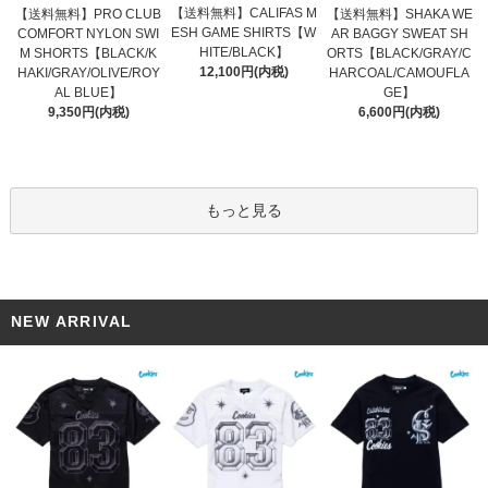
【送料無料】CALIFAS M
【送料無料】PRO CLUB
【送料無料】SHAKA WE
ESH GAME SHIRTS【W
COMFORT NYLON SWI
AR BAGGY SWEAT SH
HITE/BLACK】
M SHORTS【BLACK/K
ORTS【BLACK/GRAY/C
12,100円(内税)
HAKI/GRAY/OLIVE/ROY
HARCOAL/CAMOUFLA
AL BLUE】
GE】
9,350円(内税)
6,600円(内税)
もっと見る
NEW ARRIVAL