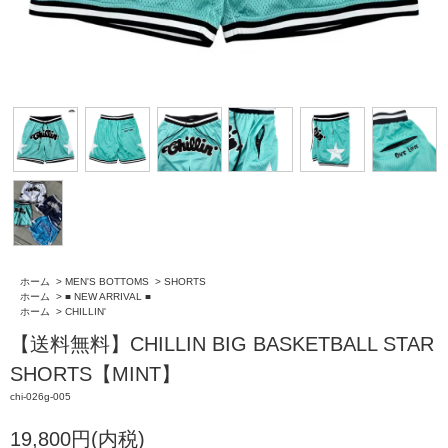
ホーム
>
MEN'S BOTTOMS
>
SHORTS
ホーム
>
■ NEW ARRIVAL ■
ホーム
>
CHILLIN'
【送料無料】CHILLIN BIG BASKETBALL STAR
SHORTS【MINT】
chi-026g-005
19,800円(内税)