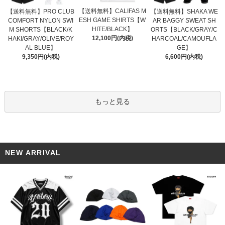
【送料無料】CALIFAS M
【送料無料】PRO CLUB
【送料無料】SHAKA WE
ESH GAME SHIRTS【W
COMFORT NYLON SWI
AR BAGGY SWEAT SH
HITE/BLACK】
M SHORTS【BLACK/K
ORTS【BLACK/GRAY/C
12,100円(内税)
HAKI/GRAY/OLIVE/ROY
HARCOAL/CAMOUFLA
AL BLUE】
GE】
9,350円(内税)
6,600円(内税)
もっと見る
NEW ARRIVAL