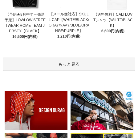
【メール便対応】SKUL
【予約★8月中旬～発送
【送料無料】CALI LUV
L CAP【WHITE/BLACK/
予定】LOWLOW STREE
Tシャツ【WHITE/BLAC
GRAY/NAVY/BLUE/ORA
TWEAR HOME TEAM J
K】
NGE/PURPLE】
ERSEY【BLACK】
6,600円(内税)
1,210円(内税)
16,500円(内税)
もっと見る