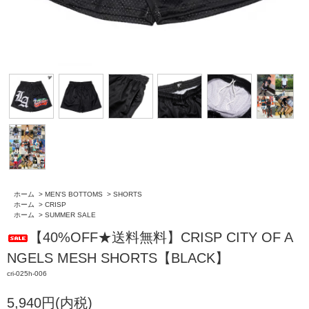
ホーム
>
MEN'S BOTTOMS
>
SHORTS
ホーム
>
CRISP
ホーム
>
SUMMER SALE
【40%OFF★送料無料】CRISP CITY OF A
NGELS MESH SHORTS【BLACK】
cri-025h-006
5,940円(内税)