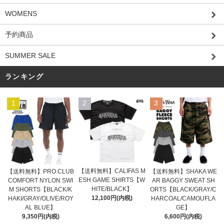
WOMENS
予約商品
SUMMER SALE
ランキング
1
2
3
【送料無料】CALIFAS M
【送料無料】PRO CLUB
【送料無料】SHAKA WE
ESH GAME SHIRTS【W
COMFORT NYLON SWI
AR BAGGY SWEAT SH
HITE/BLACK】
M SHORTS【BLACK/K
ORTS【BLACK/GRAY/C
12,100円(内税)
HAKI/GRAY/OLIVE/ROY
HARCOAL/CAMOUFLA
AL BLUE】
GE】
9,350円(内税)
6,600円(内税)