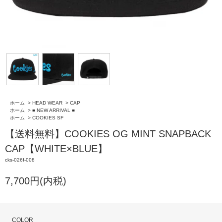
ホーム
>
HEAD WEAR
>
CAP
ホーム
>
■ NEW ARRIVAL ■
ホーム
>
COOKIES SF
【送料無料】COOKIES OG MINT SNAPBACK
CAP【WHITE×BLUE】
cks-026f-008
7,700円(内税)
COLOR