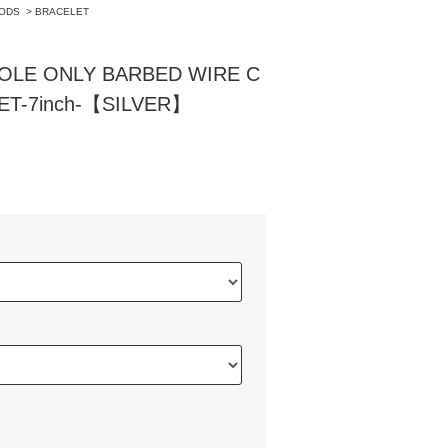
ODS
>
BRACELET
E ONLY BARBED WIRE C
ET-7inch-【SILVER】