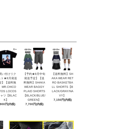
買い付けリク
【予約★8月中旬
【送料無料】SH
スト★8月発送
発送予定】【送
AKA WEAR RET
定】【送料無
料無料】SHAKA
RO BASKETBA
MR.CHICO
WEAR BAGGY
LL SHORTS【B
TOS LOCOS
PLAID SHORTS
LACK/GRAY/NA
シャツ【BLAC
【BLACK/BLUE/
VY】
K】
GREEN】
7,150円(内税)
,900円(内税)
7,700円(内税)