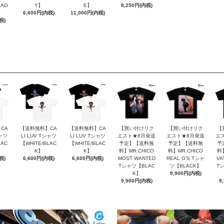
LAG
Y】
E】
8,250円(内税)
6,600円(内税)
11,000円(内税)
税)
CA
【送料無料】CA
【送料無料】CA
【買い付けリク
【買い付けリク
【
シャツ
LI LUV Tシャツ
LI LUV Tシャツ
エスト★8月発送
エスト★8月発送
エ
LAC
【WHITE/BLAC
【WHITE/BLAC
予定】【送料無
予定】【送料無
予
K】
K】
料】MR.CHICO
料】MR.CHICO
料】
税)
6,600円(内税)
6,600円(内税)
MOST WANTED
REAL G'S Tシャ
VA
Tシャツ【BLAC
ツ【BLACK】
T
K】
9,900円(内税)
9,900円(内税)
9