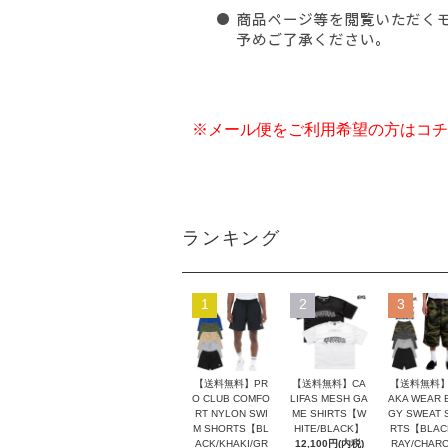
※メール便をご利用希望の方はコチ
ランキング
1
2
3
【送料無料】PR
【送料無料】CA
【送料無料】
O CLUB COMFO
LIFAS MESH GA
AKA WEAR 
RT NYLON SWI
ME SHIRTS【W
GY SWEAT 
M SHORTS【BL
HITE/BLACK】
RTS【BLAC
ACK/KHAKI/GR
12,100円(内税)
RAY/CHAR