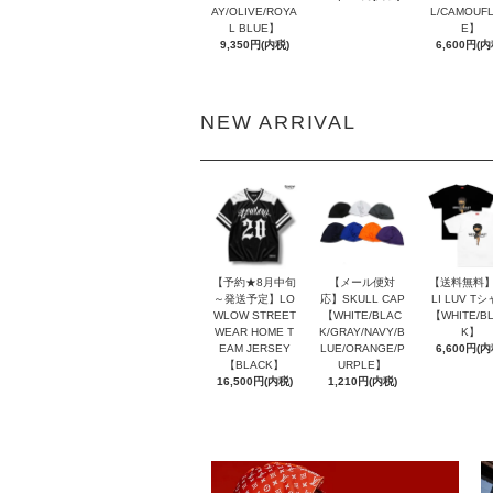
AY/OLIVE/ROYA
L/CAMOUF
L BLUE】
E】
9,350円(内税)
6,600円(内
NEW ARRIVAL
【予約★8月中旬
【メール便対
【送料無料】
～発送予定】LO
応】SKULL CAP
LI LUV T
WLOW STREET
【WHITE/BLAC
【WHITE/B
WEAR HOME T
K/GRAY/NAVY/B
K】
EAM JERSEY
LUE/ORANGE/P
6,600円(内
【BLACK】
URPLE】
16,500円(内税)
1,210円(内税)