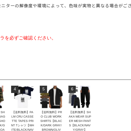
ラを必ずご確認ください。
4
5
6
SH
【送料無料】PA
【送料無料】PR
【送料無料】SH
BAG
LM CRU CASSE
O CLUB WORK
AKA WEAR SUP
SHO
TTE TAPES PRI
SHIRTS【BLAC
ER MESH PANT
K/G
NT Tシャツ【WH
K/DARK GRAY/
S【BLACK/NAV
COA
ITE/BLACK/NAV
BROWN/OLIV
Y/GRAY】