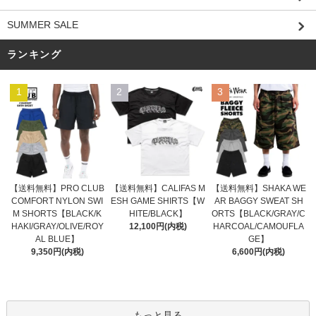
SUMMER SALE
ランキング
1
2
3
【送料無料】CALIFAS M
【送料無料】PRO CLUB
【送料無料】SHAKA WE
ESH GAME SHIRTS【W
COMFORT NYLON SWI
AR BAGGY SWEAT SH
HITE/BLACK】
M SHORTS【BLACK/K
ORTS【BLACK/GRAY/C
12,100円(内税)
HAKI/GRAY/OLIVE/ROY
HARCOAL/CAMOUFLA
AL BLUE】
GE】
9,350円(内税)
6,600円(内税)
もっと見る