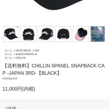
ホーム
>
HEAD WEAR
>
CAP
ホーム
>
■ NEW ARRIVAL ■
ホーム
>
CHILLIN'
【送料無料】CHILLIN 5PANEL SNAPBACK CA
P -JAPAN 3RD-【BLACK】
chi-026g-010
11,000円(内税)
COLOR