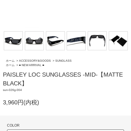
ホーム
>
ACCESSORY&GOODS
>
SUNGLASS
ホーム
>
■ NEW ARRIVAL ■
PAISLEY LOC SUNGLASSES -MID-【MATTE
BLACK】
sun-026g-004
3,960円(内税)
COLOR