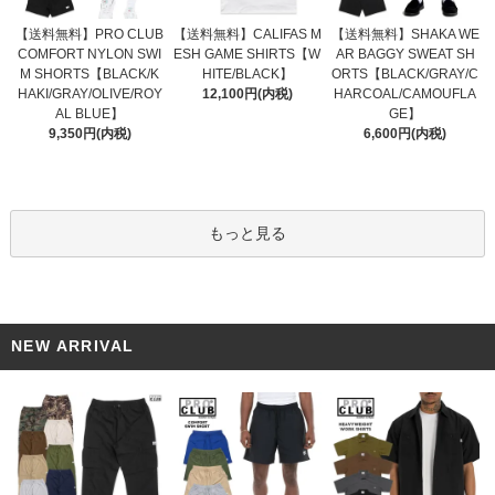
【送料無料】CALIFAS M
【送料無料】PRO CLUB
【送料無料】SHAKA WE
ESH GAME SHIRTS【W
COMFORT NYLON SWI
AR BAGGY SWEAT SH
HITE/BLACK】
M SHORTS【BLACK/K
ORTS【BLACK/GRAY/C
12,100円(内税)
HAKI/GRAY/OLIVE/ROY
HARCOAL/CAMOUFLA
AL BLUE】
GE】
9,350円(内税)
6,600円(内税)
もっと見る
NEW ARRIVAL