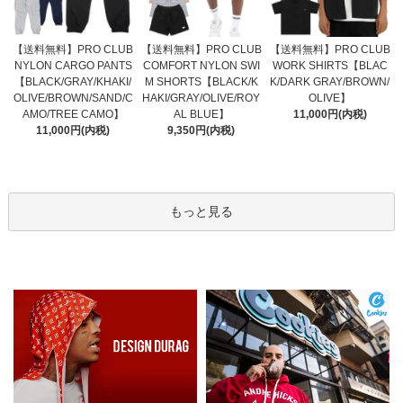
【送料無料】PRO CLUB
【送料無料】PRO CLUB
【送料無料】PRO CLUB
COMFORT NYLON SWI
NYLON CARGO PANTS
WORK SHIRTS【BLAC
M SHORTS【BLACK/K
【BLACK/GRAY/KHAKI/
K/DARK GRAY/BROWN/
HAKI/GRAY/OLIVE/ROY
OLIVE/BROWN/SAND/C
OLIVE】
AL BLUE】
AMO/TREE CAMO】
11,000円(内税)
9,350円(内税)
11,000円(内税)
もっと見る