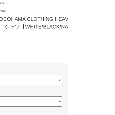
SHIRTS
HING
OHAMA CLOTHING HEAV
G Tシャツ【WHITE/BLACK/NA