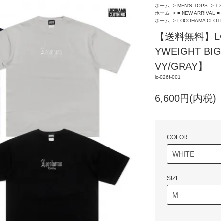
ホーム
>
MEN'S TOPS
>
T-
ホーム
>
■ NEW ARRIVAL ■
ホーム
>
LOCOHAMA CLOT
【送料無料】LOC
YWEIGHT BI
VY/GRAY】
lc-026f-001
6,600円(内税)
COLOR
SIZE