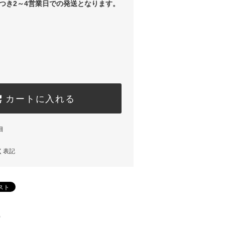
つき2～4営業日での発送となります。
カートに入れる
細
く表記
)