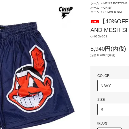
ホーム
>
MEN'S BOTTOMS
ホーム
>
CRISP
ホーム
>
SUMMER SALE
【40%OFF
AND MESH 
cri-025h-003
5,940円(内税)
定価 9,900円(内税)
COLOR
SIZE
購入数