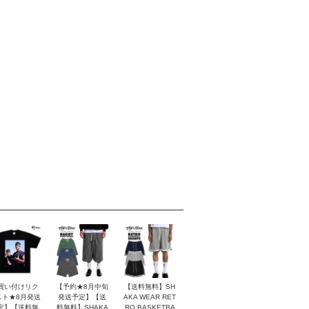
買い付けリク
【予約★8月中旬
【送料無料】SH
スト★8月発送
発送予定】【送
AKA WEAR RET
定】【送料無
料無料】SHAKA
RO BASKETBA