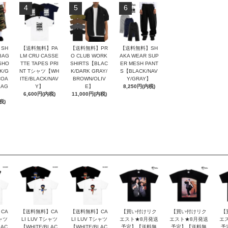
4
5
6
SH
【送料無料】PA
【送料無料】PR
【送料無料】SH
BAG
LM CRU CASSE
O CLUB WORK
AKA WEAR SUP
SHO
TTE TAPES PRI
SHIRTS【BLAC
ER MESH PANT
K/G
NT Tシャツ【WH
K/DARK GRAY/
S【BLACK/NAV
COA
ITE/BLACK/NAV
BROWN/OLIV
Y/GRAY】
LAG
Y】
E】
8,250円(内税)
6,600円(内税)
11,000円(内税)
税)
CA
【送料無料】CA
【送料無料】CA
【買い付けリク
【買い付けリク
【
シャツ
LI LUV Tシャツ
LI LUV Tシャツ
エスト★8月発送
エスト★8月発送
エ
LAC
【WHITE/BLAC
【WHITE/BLAC
予定】【送料無
予定】【送料無
予