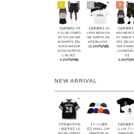
1
2
3
【送料無料】PR
【送料無料】CA
【送料無料】
O CLUB COMFO
LIFAS MESH GA
AKA WEAR 
RT NYLON SWI
ME SHIRTS【W
GY SWEAT 
M SHORTS【BL
HITE/BLACK】
RTS【BLAC
ACK/KHAKI/GR
12,100円(内税)
RAY/CHAR
AY/OLIVE/ROYA
L/CAMOUF
L BLUE】
E】
9,350円(内税)
6,600円(内
NEW ARRIVAL
【予約★8月中旬
【メール便対
【送料無料】
～発送予定】LO
応】SKULL CAP
LI LUV T
WLOW STREET
【WHITE/BLAC
【WHITE/B