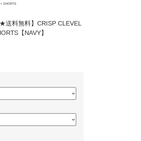
>
SHORTS
★送料無料】CRISP CLEVEL
SHORTS【NAVY】