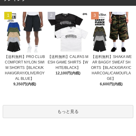
1
2
3
【送料無料】CALIFAS M
【送料無料】PRO CLUB
【送料無料】SHAKA WE
ESH GAME SHIRTS【W
COMFORT NYLON SWI
AR BAGGY SWEAT SH
HITE/BLACK】
M SHORTS【BLACK/K
ORTS【BLACK/GRAY/C
12,100円(内税)
HAKI/GRAY/OLIVE/ROY
HARCOAL/CAMOUFLA
AL BLUE】
GE】
9,350円(内税)
6,600円(内税)
もっと見る