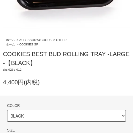
ホーム
>
ACCESSORY&GOODS
>
OTHER
ホーム
>
COOKIES SF
COOKIES BEST BUD ROLLING TRAY -LARGE
-【BLACK】
cks-026b-012
4,400円(内税)
COLOR
SIZE