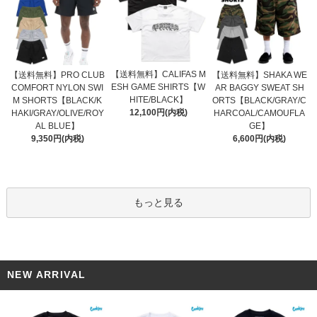
【送料無料】CALIFAS M
【送料無料】PRO CLUB
【送料無料】SHAKA WE
ESH GAME SHIRTS【W
COMFORT NYLON SWI
AR BAGGY SWEAT SH
HITE/BLACK】
M SHORTS【BLACK/K
ORTS【BLACK/GRAY/C
12,100円(内税)
HAKI/GRAY/OLIVE/ROY
HARCOAL/CAMOUFLA
AL BLUE】
GE】
9,350円(内税)
6,600円(内税)
もっと見る
NEW ARRIVAL