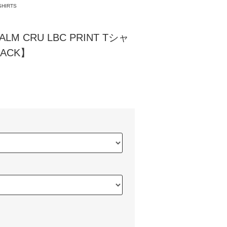
SHIRTS
M CRU LBC PRINT Tシャ
LACK】