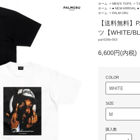
ホーム
>
MEN'S TOPS
>
T-
ホーム
>
■ NEW ARRIVAL ■
ホーム
>
PALM CRU
【送料無料】PAL
ツ【WHITE/B
pal-026b-003
6,600円(内税)
COLOR
SIZE
購入数