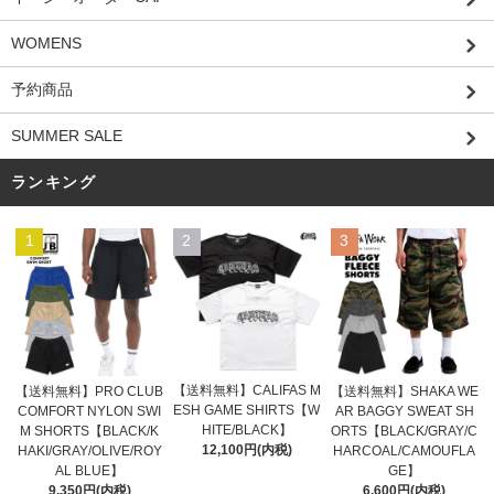
WOMENS
予約商品
SUMMER SALE
ランキング
1
2
3
【送料無料】CALIFAS M
【送料無料】PRO CLUB
【送料無料】SHAKA WE
ESH GAME SHIRTS【W
COMFORT NYLON SWI
AR BAGGY SWEAT SH
HITE/BLACK】
M SHORTS【BLACK/K
ORTS【BLACK/GRAY/C
12,100円(内税)
HAKI/GRAY/OLIVE/ROY
HARCOAL/CAMOUFLA
AL BLUE】
GE】
9,350円(内税)
6,600円(内税)