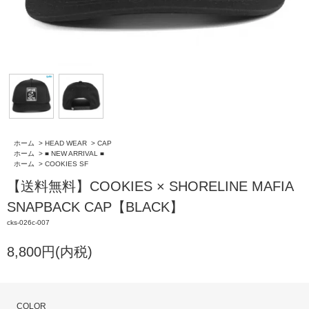
ホーム
>
HEAD WEAR
>
CAP
ホーム
>
■ NEW ARRIVAL ■
ホーム
>
COOKIES SF
【送料無料】COOKIES × SHORELINE MAFIA
SNAPBACK CAP【BLACK】
cks-026c-007
8,800円(内税)
COLOR