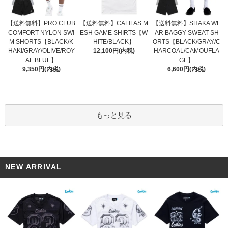
【送料無料】CALIFAS M
【送料無料】PRO CLUB
【送料無料】SHAKA WE
ESH GAME SHIRTS【W
COMFORT NYLON SWI
AR BAGGY SWEAT SH
HITE/BLACK】
M SHORTS【BLACK/K
ORTS【BLACK/GRAY/C
12,100円(内税)
HAKI/GRAY/OLIVE/ROY
HARCOAL/CAMOUFLA
AL BLUE】
GE】
9,350円(内税)
6,600円(内税)
もっと見る
NEW ARRIVAL