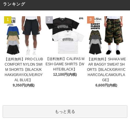
ランキング
1
2
3
【送料無料】CALIFAS M
【送料無料】PRO CLUB
【送料無料】SHAKA WE
ESH GAME SHIRTS【W
COMFORT NYLON SWI
AR BAGGY SWEAT SH
HITE/BLACK】
M SHORTS【BLACK/K
ORTS【BLACK/GRAY/C
12,100円(内税)
HAKI/GRAY/OLIVE/ROY
HARCOAL/CAMOUFLA
AL BLUE】
GE】
9,350円(内税)
6,600円(内税)
もっと見る