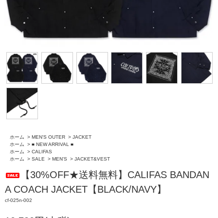
ホーム
>
MEN'S OUTER
>
JACKET
ホーム
>
■ NEW ARRIVAL ■
ホーム
>
CALIFAS
ホーム
>
SALE
>
MEN'S
>
JACKET&VEST
【30%OFF★送料無料】CALIFAS BANDAN
A COACH JACKET【BLACK/NAVY】
cf-025n-002