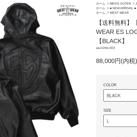
ホーム
>
MEN'S OUTER
>
ホーム
>
■ NEW ARRIVAL ■
ホーム
>
WEST WEAR
【送料無料】【
WEAR ES LO
【BLACK】
ww-026b-003
88,000円(内税
COLOR
SIZE