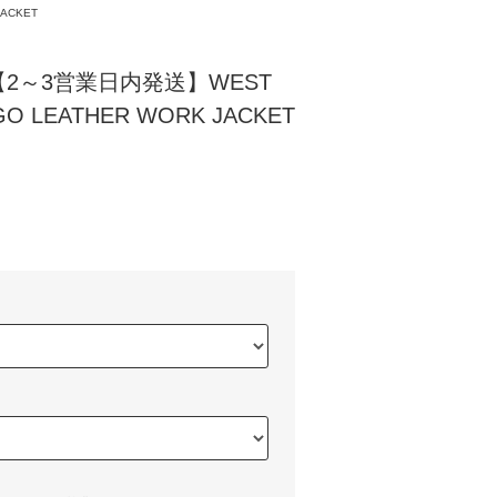
JACKET
2～3営業日内発送】WEST
GO LEATHER WORK JACKET
)