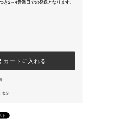
つき2～4営業日での発送となります。
カートに入れる
細
く表記
)