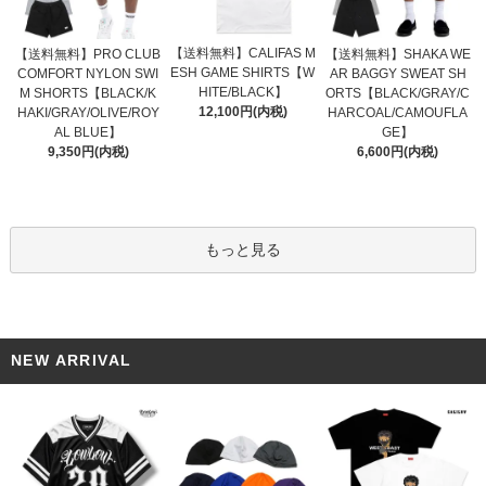
【送料無料】CALIFAS M
【送料無料】PRO CLUB
【送料無料】SHAKA WE
ESH GAME SHIRTS【W
COMFORT NYLON SWI
AR BAGGY SWEAT SH
HITE/BLACK】
M SHORTS【BLACK/K
ORTS【BLACK/GRAY/C
12,100円(内税)
HAKI/GRAY/OLIVE/ROY
HARCOAL/CAMOUFLA
AL BLUE】
GE】
9,350円(内税)
6,600円(内税)
もっと見る
NEW ARRIVAL