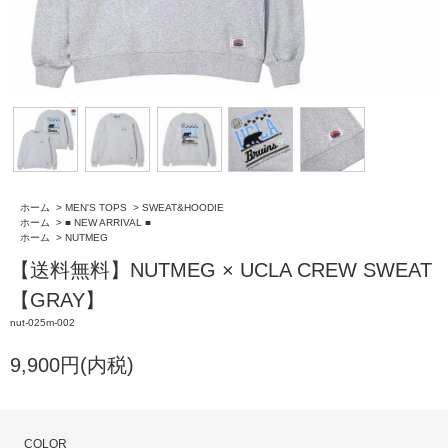
ホーム
>
MEN'S TOPS
>
SWEAT&HOODIE
ホーム
>
■ NEW ARRIVAL ■
ホーム
>
NUTMEG
【送料無料】NUTMEG × UCLA CREW SWEAT
【GRAY】
nut-025m-002
9,900円(内税)
COLOR