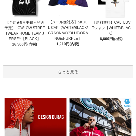
【メール便対応】SKUL
【予約★8月中旬～発送
【送料無料】CALI LUV
L CAP【WHITE/BLACK/
予定】LOWLOW STREE
Tシャツ【WHITE/BLAC
GRAY/NAVY/BLUE/ORA
TWEAR HOME TEAM J
K】
NGE/PURPLE】
ERSEY【BLACK】
6,600円(内税)
1,210円(内税)
16,500円(内税)
もっと見る