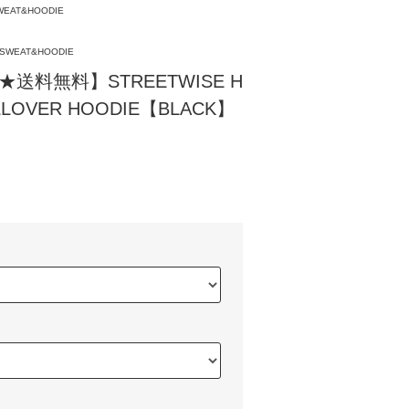
WEAT&HOODIE
SWEAT&HOODIE
F★送料無料】STREETWISE H
LLOVER HOODIE【BLACK】
)