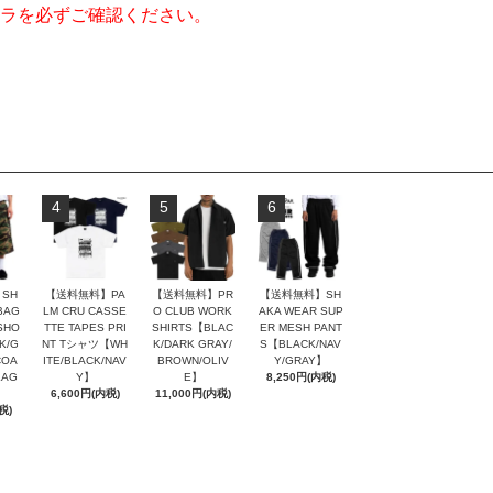
ラを必ずご確認ください。
4
5
6
SH
【送料無料】PA
【送料無料】PR
【送料無料】SH
BAG
LM CRU CASSE
O CLUB WORK
AKA WEAR SUP
SHO
TTE TAPES PRI
SHIRTS【BLAC
ER MESH PANT
K/G
NT Tシャツ【WH
K/DARK GRAY/
S【BLACK/NAV
COA
ITE/BLACK/NAV
BROWN/OLIV
Y/GRAY】
LAG
Y】
E】
8,250円(内税)
6,600円(内税)
11,000円(内税)
税)