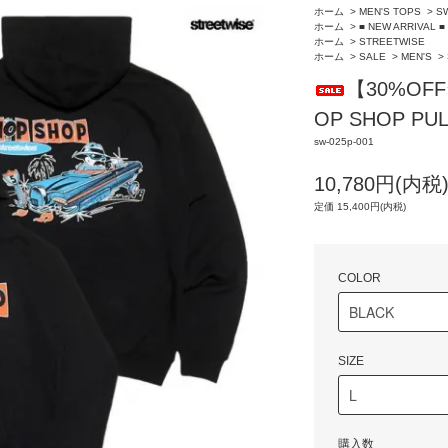
ホーム
>
MEN'S TOPS
>
S
ホーム
>
■ NEW ARRIVAL ■
ホーム
>
STREETWISE
ホーム
>
SALE
>
MEN'S
>
【30%OF
OP SHOP PU
sw-025p-001
10,780円(内税
定価 15,400円(内税)
COLOR
SIZE
購入数