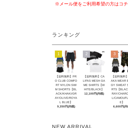
※メール便をご利用希望の方はコチ
ランキング
1
2
3
【送料無料】PR
【送料無料】CA
【送料無料】
O CLUB COMFO
LIFAS MESH GA
AKA WEAR 
RT NYLON SWI
ME SHIRTS【W
GY SWEAT 
M SHORTS【BL
HITE/BLACK】
RTS【BLAC
ACK/KHAKI/GR
12,100円(内税)
RAY/CHAR
AY/OLIVE/ROYA
L/CAMOUF
L BLUE】
E】
9,350円(内税)
6,600円(内
NEW ARRIVAL