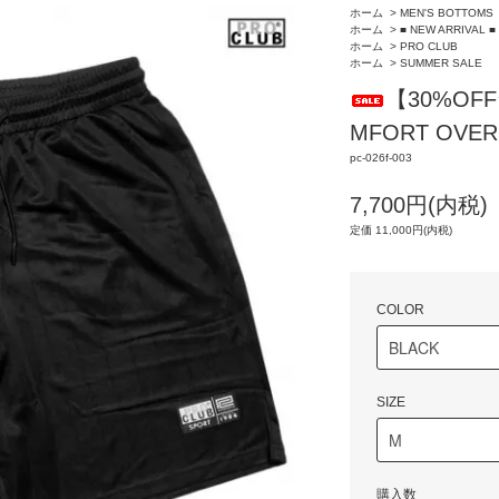
ホーム
>
MEN'S BOTTOMS
ホーム
>
■ NEW ARRIVAL ■
ホーム
>
PRO CLUB
ホーム
>
SUMMER SALE
【30%OF
MFORT OVER
pc-026f-003
7,700円(内税)
定価 11,000円(内税)
COLOR
SIZE
購入数