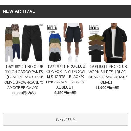
NEW ARRIVAL
【送料無料】PRO CLUB
【送料無料】PRO CLUB
【送料無料】PRO CLUB
COMFORT NYLON SWI
NYLON CARGO PANTS
WORK SHIRTS【BLAC
M SHORTS【BLACK/K
【BLACK/GRAY/KHAKI/
K/DARK GRAY/BROWN/
HAKI/GRAY/OLIVE/ROY
OLIVE/BROWN/SAND/C
OLIVE】
AL BLUE】
AMO/TREE CAMO】
11,000円(内税)
9,350円(内税)
11,000円(内税)
もっと見る