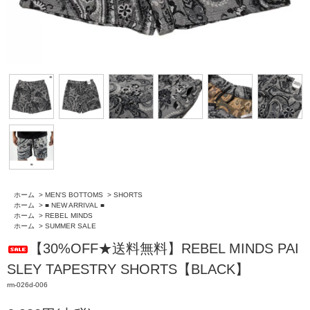
ホーム
>
MEN'S BOTTOMS
>
SHORTS
ホーム
>
■ NEW ARRIVAL ■
ホーム
>
REBEL MINDS
ホーム
>
SUMMER SALE
【30%OFF★送料無料】REBEL MINDS PAI
SLEY TAPESTRY SHORTS【BLACK】
rm-026d-006