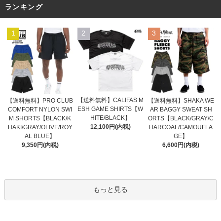
ランキング
1
2
3
【送料無料】CALIFAS M
【送料無料】PRO CLUB
【送料無料】SHAKA WE
ESH GAME SHIRTS【W
COMFORT NYLON SWI
AR BAGGY SWEAT SH
HITE/BLACK】
M SHORTS【BLACK/K
ORTS【BLACK/GRAY/C
12,100円(内税)
HAKI/GRAY/OLIVE/ROY
HARCOAL/CAMOUFLA
AL BLUE】
GE】
9,350円(内税)
6,600円(内税)
もっと見る