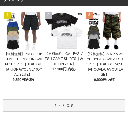
1
2
3
【送料無料】CALIFAS M
【送料無料】PRO CLUB
【送料無料】SHAKA WE
ESH GAME SHIRTS【W
COMFORT NYLON SWI
AR BAGGY SWEAT SH
HITE/BLACK】
M SHORTS【BLACK/K
ORTS【BLACK/GRAY/C
12,100円(内税)
HAKI/GRAY/OLIVE/ROY
HARCOAL/CAMOUFLA
AL BLUE】
GE】
9,350円(内税)
6,600円(内税)
もっと見る