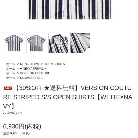
ホーム
>
MEN'S TOPS
>
OPEN SHIRTS
ホーム
>
■ NEW ARRIVAL ■
ホーム
>
VERSION COUTURE
ホーム
>
SUMMER SALE
【30%OFF★送料無料】VERSION COUTU
RE STRIPED S/S OPEN SHIRTS【WHITE×NA
VY】
ver-026g-001
6,930円(内税)
定価 9,900円(内税)